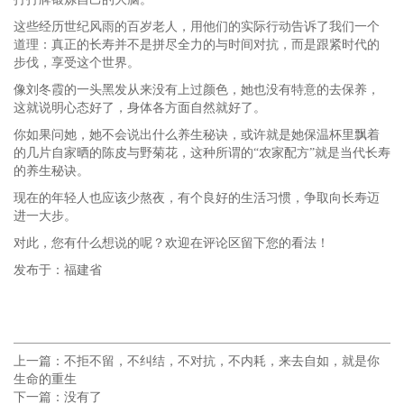
这些经历世纪风雨的百岁老人，用他们的实际行动告诉了我们一个
道理：真正的长寿并不是拼尽全力的与时间对抗，而是跟紧时代的
步伐，享受这个世界。
像刘冬霞的一头黑发从来没有上过颜色，她也没有特意的去保养，
这就说明心态好了，身体各方面自然就好了。
你如果问她，她不会说出什么养生秘诀，或许就是她保温杯里飘着
的几片自家晒的陈皮与野菊花，这种所谓的“农家配方”就是当代长寿
的养生秘诀。
现在的年轻人也应该少熬夜，有个良好的生活习惯，争取向长寿迈
进一大步。
对此，您有什么想说的呢？欢迎在评论区留下您的看法！
发布于：福建省
上一篇：
不拒不留，不纠结，不对抗，不内耗，来去自如，就是你
生命的重生
下一篇：没有了