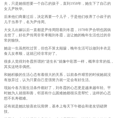
夫，只是她很想要一个自己的孩子，直到1958年，她生下了自己的
女儿尹秋华。
后来他们商量过后，决定再要一个儿子，于是他们收养了小叔子的
儿子当养子，名为尹传周。
大女儿出嫁以后一直都是尹传周陪着刘冬霞，1978年尹合明也因病
去世了，好在尹传周非常孝顺刘冬霞，这让她的晚年生活也过的非
常的愉快。
她这一生虽然吃过苦，但也不算太颠簸，晚年生活可以做到丰衣足
食儿女孝顺，这就已经非常好了。
很多人觉得刘冬霞所谓的“逆生长”就像中彩票一样，概率非常的低，
其实这绝非偶然。
和她积极的生活心态有着很大的关系，以前条件艰苦的时候她就没
有放弃过，认为只要自己坚强努力就一定会有好生活。
现如今各方面生活条件都好了，刘冬霞的心态更是越来越年轻。平
时她为人就很和善，邻居有什么困难她都很乐意帮忙，这样的心态
想不长寿都难。
还有就是她比较喜欢玩骨牌，基本上每天下午都会和老友切磋牌
技。