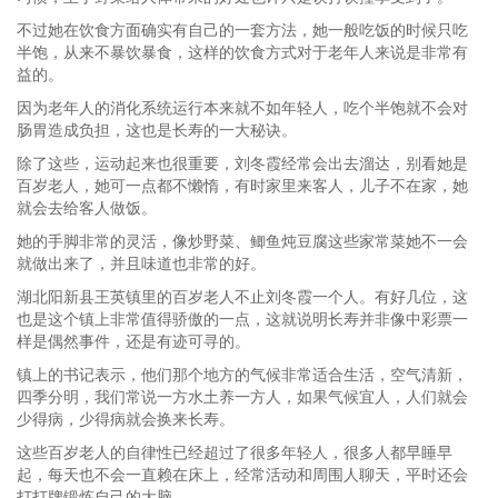
不过她在饮食方面确实有自己的一套方法，她一般吃饭的时候只吃
半饱，从来不暴饮暴食，这样的饮食方式对于老年人来说是非常有
益的。
因为老年人的消化系统运行本来就不如年轻人，吃个半饱就不会对
肠胃造成负担，这也是长寿的一大秘诀。
除了这些，运动起来也很重要，刘冬霞经常会出去溜达，别看她是
百岁老人，她可一点都不懒惰，有时家里来客人，儿子不在家，她
就会去给客人做饭。
她的手脚非常的灵活，像炒野菜、鲫鱼炖豆腐这些家常菜她不一会
就做出来了，并且味道也非常的好。
湖北阳新县王英镇里的百岁老人不止刘冬霞一个人。有好几位，这
也是这个镇上非常值得骄傲的一点，这就说明长寿并非像中彩票一
样是偶然事件，还是有迹可寻的。
镇上的书记表示，他们那个地方的气候非常适合生活，空气清新，
四季分明，我们常说一方水土养一方人，如果气候宜人，人们就会
少得病，少得病就会换来长寿。
这些百岁老人的自律性已经超过了很多年轻人，很多人都早睡早
起，每天也不会一直赖在床上，经常活动和周围人聊天，平时还会
打打牌锻炼自己的大脑。