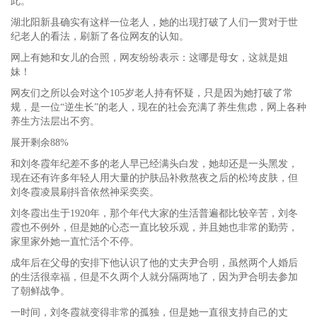
此。
湖北阳新县确实有这样一位老人，她的出现打破了人们一贯对于世
纪老人的看法，刷新了各位网友的认知。
网上有她和女儿的合照，网友纷纷表示：这哪是母女，这就是姐
妹！
网友们之所以会对这个105岁老人持有怀疑，只是因为她打破了常
规，是一位“逆生长”的老人，现在的社会充满了养生焦虑，网上各种
养生方法层出不穷。
展开剩余88%
和刘冬霞年纪差不多的老人早已经满头白发，她却还是一头黑发，
现在还有许多年轻人用大量的护肤品补救熬夜之后的松垮皮肤，但
刘冬霞凌晨刷抖音依然神采奕奕。
刘冬霞出生于1920年，那个年代大家的生活普遍都比较辛苦，刘冬
霞也不例外，但是她的心态一直比较乐观，并且她也非常的勤劳，
家里家外她一直忙活个不停。
成年后在父母的安排下他认识了他的丈夫尹合明，虽然两个人婚后
的生活很幸福，但是不久两个人就分隔两地了，因为尹合明去参加
了朝鲜战争。
一时间，刘冬霞就变得非常的孤独，但是她一直很支持自己的丈