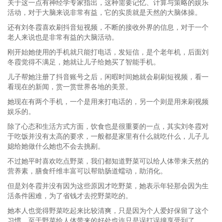
关于这一点有神经学专家指出，这种需要记忆、计算与策略的娱乐
活动，对于大脑来说非常有益，它的实质就是天然的大脑体操。
还有刘冬霞喜欢刷抖音短视频，不断的接收外界的信息，对于一个
老人来说也是非常有益的大脑活动。
刚开始她使用的手机就只能打电话，发短信，是个老年机，后面刘
冬霞觉得不满足，她就让儿子给她买了智能手机。
儿子帮她注册了抖音账号之后，闲暇时间她就会刷刷短视频，看一
看现在的新闻，赏一赏世界各地的美景。
她现在有两个手机，一个是用来打电话的，另一个则是用来刷视频
娱乐的。
除了心态和生活方式方面，饮食也是很重要的一点，其实刘冬霞对
于吃饭并没有太高的要求，一般都是家里有什么就吃什么，儿子儿
媳给她做什么她也不会去挑剔。
不过她平时喜欢吃点野菜，我们都知道野菜可以给人体带来天然的
营养素，膳食纤维丰富可以帮助肠道蠕动，助消化。
但是刘冬霞并没有因为这些原因才吃野菜，她表示年轻那会因为生
活条件困难，为了省钱才去挖野菜吃的。
她本人也觉得野菜吃起来比较清爽，只是因为个人爱好保留了这个
习惯，至于野菜给人体带来的好处也许只是误打误撞享受到了。