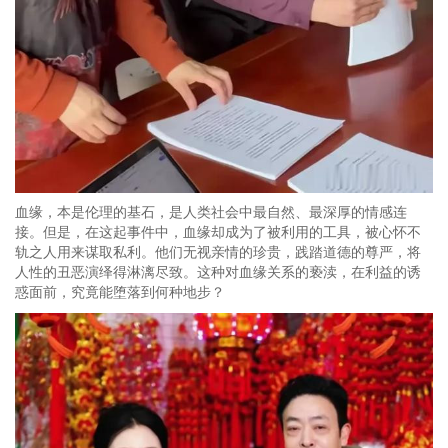
血缘，本是伦理的基石，是人类社会中最自然、最深厚的情感连
接。但是，在这起事件中，血缘却成为了被利用的工具，被心怀不
轨之人用来谋取私利。他们无视亲情的珍贵，践踏道德的尊严，将
人性的丑恶演绎得淋漓尽致。这种对血缘关系的亵渎，在利益的诱
惑面前，究竟能堕落到何种地步？