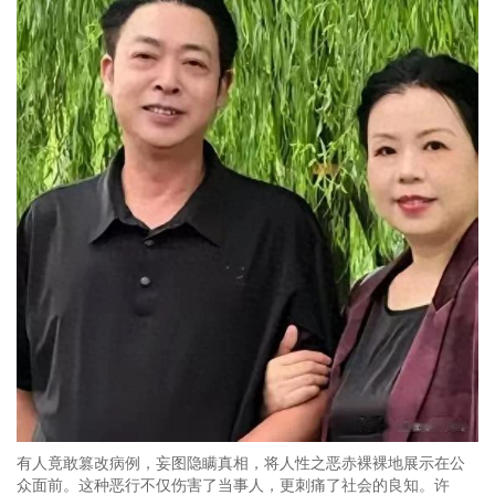
有人竟敢篡改病例，妄图隐瞒真相，将人性之恶赤裸裸地展示在公
众面前。这种恶行不仅伤害了当事人，更刺痛了社会的良知。许