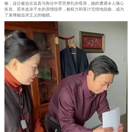
敏，这位被迫在追真与舆论中苦苦挣扎的母亲，她的遭遇令人痛心
疾首。原本血浓于水的亲情纽带，被权力和算计无情地扭曲，成为
了束缚她追求正义的枷锁。