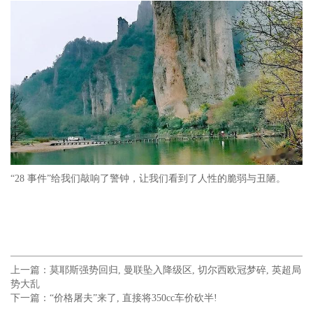
“28 事件”给我们敲响了警钟，让我们看到了人性的脆弱与丑陋。
上一篇：
莫耶斯强势回归, 曼联坠入降级区, 切尔西欧冠梦碎, 英超局
势大乱
下一篇：
“价格屠夫”来了, 直接将350cc车价砍半!